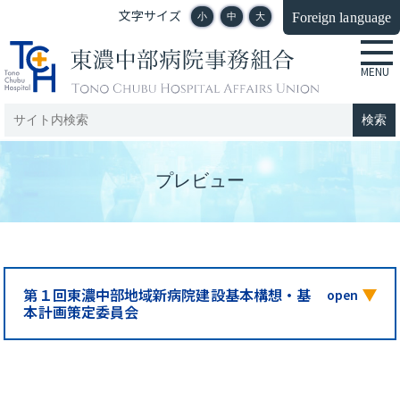
文字サイズ
Foreign language
小
中
大
プレビュー
第１回東濃中部地域新病院建設基本構想・基
本計画策定委員会