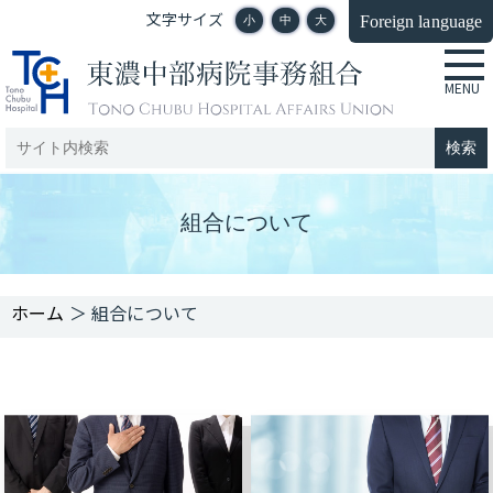
文字サイズ
Foreign language
小
中
大
組合について
＞
組合について