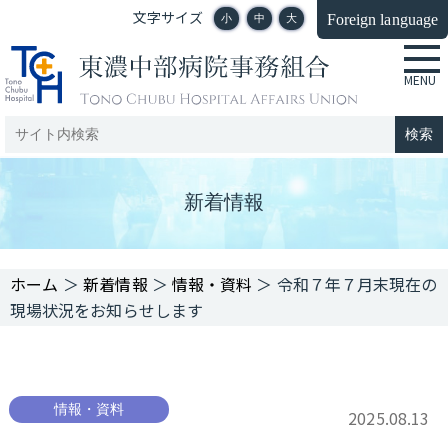
文字サイズ
Foreign language
小
中
大
新着情報
＞
新着情報
＞
情報・資料
＞
令和７年７月末現在の
現場状況をお知らせします
情報・資料
2025.08.13