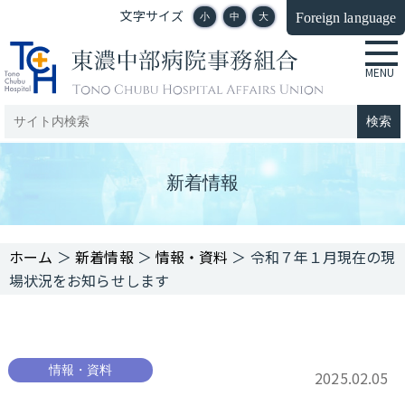
文字サイズ
Foreign language
小
中
大
新着情報
＞
新着情報
＞
情報・資料
＞
令和７年１月現在の現
場状況をお知らせします
情報・資料
2025.02.05